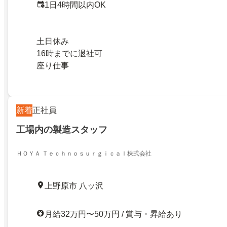
1日4時間以内OK
土日休み
16時までに退社可
座り仕事
新着
正社員
工場内の製造スタッフ
ＨＯＹＡ Ｔｅｃｈｎｏｓｕｒｇｉｃａｌ株式会社
上野原市 八ッ沢
月給32万円〜50万円 / 賞与・昇給あり