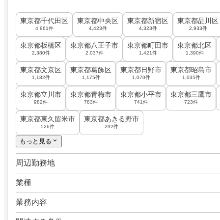
東京都千代田区
東京都中央区
東京都新宿区
東京都品川区
4,961件
4,423件
4,323件
2,933件
東京都板橋区
東京都八王子市
東京都町田市
東京都北区
2,380件
2,037件
1,421件
1,390件
東京都文京区
東京都葛飾区
東京都日野市
東京都昭島市
1,182件
1,175件
1,070件
1,035件
東京都立川市
東京都青梅市
東京都小平市
東京都三鷹市
982件
783件
741件
723件
東京都東久留米市
東京都あきる野市
526件
292件
もっと見る
周辺勤務地
業種
業務内容