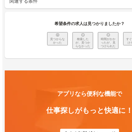
関連する条件
希望条件の求人は見つかりましたか？
見つからな
検索した
時間がかか
すぐ
かった
が、見つか
ったが、見
け
らなかった
つけられた
アプリなら便利な機能で
仕事探しがもっと快適に