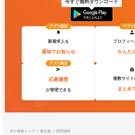
今すぐ無料ダウンロード
アプリ限定
アプリ
新着求人を
プロフィー
通知でお知らせ
かんた
アプリ限定
複数サイト
応募履歴
まとめ
が管理できる
求人検索トップ
東京都
調理補助