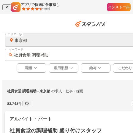
アプリで快適に仕事探し
インストール
無料
エリア、駅
東京都
キーワード
社員食堂 調理補助
職種
雇用形態
給与
こだわり
社員食堂 調理補助
 - 東京都
の求人・仕事・採用
83,748
件
アルバイト・パート
社員食堂の調理補助 盛り付けスタッフ