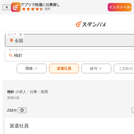
アプリで快適に仕事探し
インストール
無料
エリア、駅
全国
キーワード
検針
職種
派遣社員
給与
こだわり
検針
の求人・仕事・採用
派遣社員
232
件
派遣社員