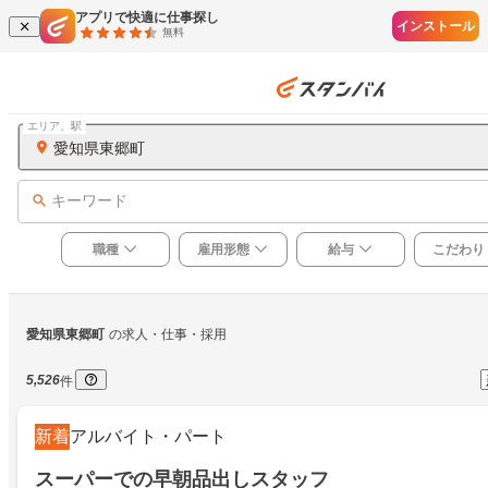
アプリで快適に仕事探し
インストール
無料
エリア、駅
愛知県東郷町
キーワード
職種
雇用形態
給与
こだわり
愛知県東郷町
の求人・仕事・採用
5,526
件
新着
アルバイト・パート
スーパーでの早朝品出しスタッフ