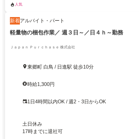
人気
新着
アルバイト・パート
軽量物の梱包作業／ 週３日～／日４ｈ～勤務
Ｊａｐａｎ Ｐｕｒｃｈａｓｅ 株式会社
東郷町 白鳥 / 日進駅 徒歩10分
時給1,300円
1日4時間以内OK / 週2・3日からOK
土日休み
17時までに退社可