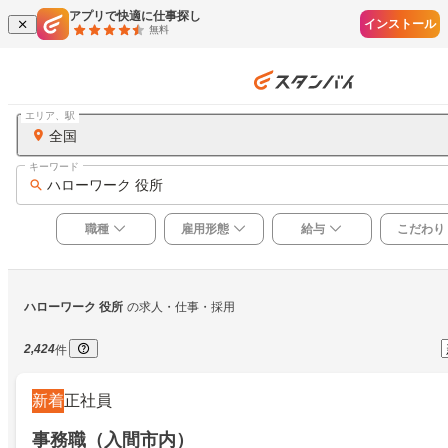
アプリで快適に仕事探し
インストール
無料
エリア、駅
全国
キーワード
ハローワーク 役所
職種
雇用形態
給与
こだわり
ハローワーク 役所
の求人・仕事・採用
2,424
件
新着
正社員
事務職（入間市内）