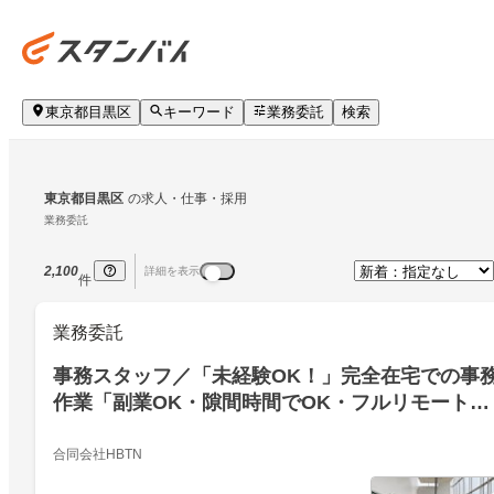
東京都目黒区
キーワード
業務委託
検索
東京都目黒区
の求人・仕事・採用
業務委託
2,100
詳細を表示
件
業務委託
事務スタッフ／「未経験OK！」完全在宅での事
作業「副業OK・隙間時間でOK・フルリモート・
高収入」
合同会社HBTN