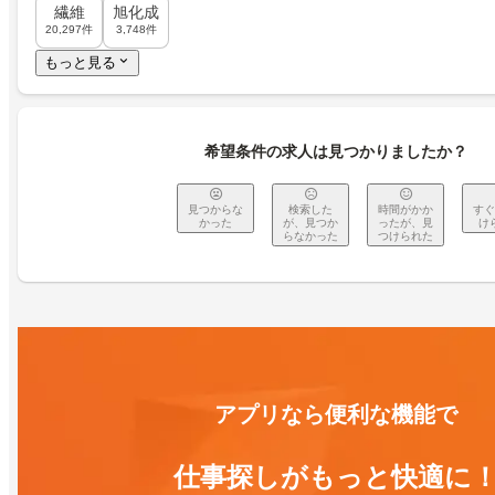
繊維
旭化成
20,297件
3,748件
もっと見る
希望条件の求人は見つかりましたか？
見つからな
検索した
時間がかか
すぐ
かった
が、見つか
ったが、見
け
らなかった
つけられた
アプリなら便利な機能で
仕事探しがもっと快適に