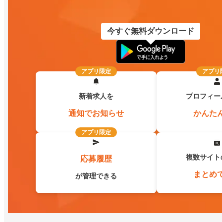
今すぐ無料ダウンロード
アプリ限定
アプリ
新着求人を
プロフィー
通知でお知らせ
かんた
アプリ限定
複数サイト
応募履歴
まとめ
が管理できる