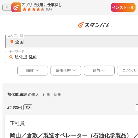
アプリで快適に仕事探し
インストール
無料
エリア、駅
全国
キーワード
旭化成 繊維
職種
雇用形態
給与
こだわり
旭化成 繊維
の求人・仕事・採用
24,625
件
正社員
岡山／倉敷／製造オペレーター（石油化学製品） 