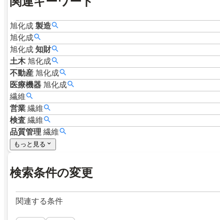
関連キーワード
旭化成
製造
旭化成
旭化成
知財
土木
旭化成
不動産
旭化成
医療機器
旭化成
繊維
営業
繊維
検査
繊維
品質管理
繊維
もっと見る
検索条件の変更
関連する条件