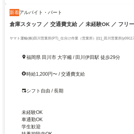
新着
アルバイト・パート
倉庫スタッフ ／ 交通費支給 ／ 未経験OK ／ フリ
ヤマト運輸(株)田川営業所(PT)_仕分け作業（営業所）[仕]_田川営業所(y091179
No.Y00000613578)
福岡県 田川市 大字糒 / 田川伊田駅 徒歩29分
時給1,200円〜 / 交通費支給
シフト自由 / 長期
未経験OK
車通勤OK
学生歓迎
扶養控除内OK