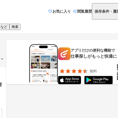
お気に入り
閲覧履歴
保存条件・履
りなど
検索
アプリだけの便利な機能で
仕事探しがもっと快適に
無料
者