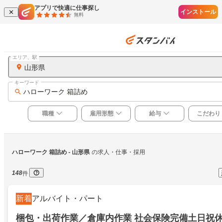
アプリで快適に仕事探し
インストール
無料
エリア、駅
山形県
キーワード
ハローワーク 箱詰め
職種
雇用形態
給与
こだわり
ハローワーク 箱詰め
 - 山形県
の求人・仕事・採用
148
件
新着
アルバイト・パート
梱包・出荷作業／倉庫内作業 社会保険完備土日祝