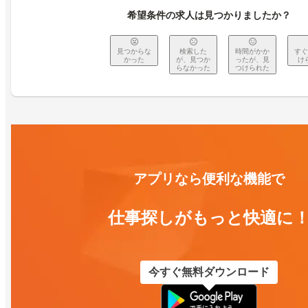
希望条件の求人は見つかりましたか？
見つからな
検索した
時間がかか
すぐ
かった
が、見つか
ったが、見
け
らなかった
つけられた
アプリなら便利な機能で
仕事探しがもっと快適に
今すぐ無料ダウンロード