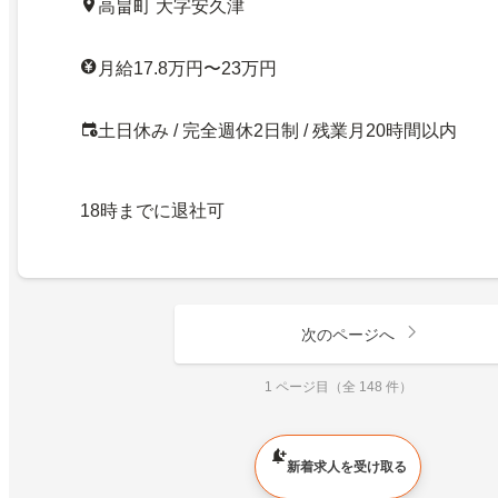
高畠町 大字安久津
月給17.8万円〜23万円
土日休み / 完全週休2日制 / 残業月20時間以内
18時までに退社可
次のページへ
1 ページ目（全 148 件）
新着求人を受け取る