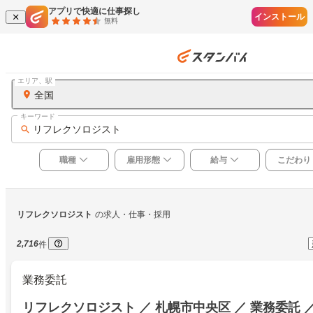
アプリで快適に仕事探し
インストール
無料
エリア、駅
全国
キーワード
リフレクソロジスト
職種
雇用形態
給与
こだわり
リフレクソロジスト
の求人・仕事・採用
2,716
件
業務委託
リフレクソロジスト ／ 札幌市中央区 ／ 業務委託 ／