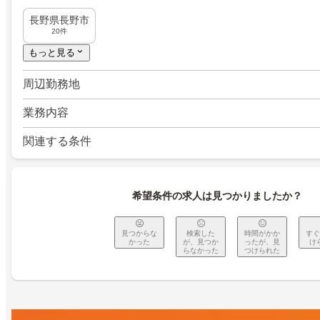
長野県長野市
20件
もっと見る
周辺勤務地
業務内容
関連する条件
希望条件の求人は見つかりましたか？
見つからな
検索した
時間がかか
すぐ
かった
が、見つか
ったが、見
け
らなかった
つけられた