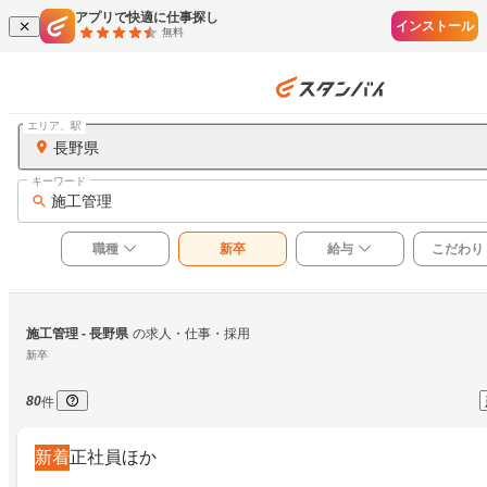
アプリで快適に仕事探し
インストール
無料
エリア、駅
長野県
キーワード
施工管理
職種
新卒
給与
こだわり
施工管理
 - 長野県
の求人・仕事・採用
新卒
80
件
新着
正社員ほか