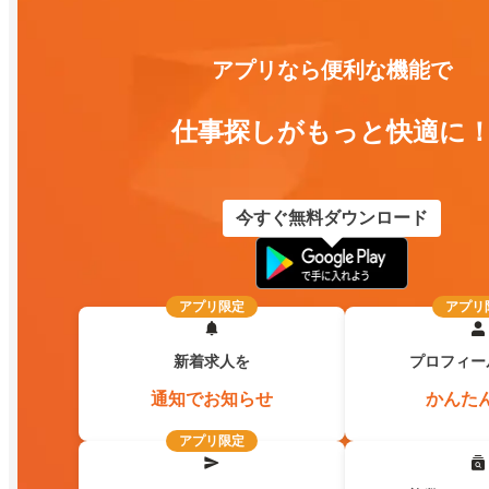
アプリなら便利な機能で
仕事探しがもっと快適に
今すぐ無料ダウンロード
アプリ限定
アプリ
新着求人を
プロフィー
通知でお知らせ
かんた
アプリ限定