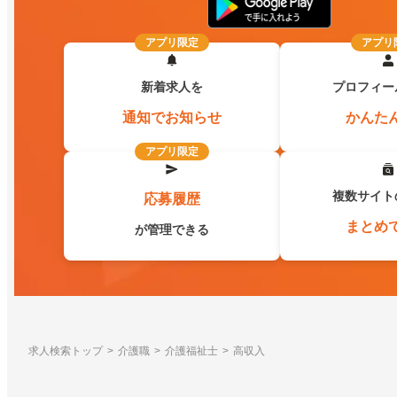
アプリ限定
アプリ
新着求人を
プロフィー
通知でお知らせ
かんた
アプリ限定
複数サイト
応募履歴
まとめ
が管理できる
求人検索トップ
介護職
介護福祉士
高収入