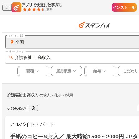
アプリで快適に仕事探し
インストール
無料
エリア、駅
全国
キーワード
介護福祉士 高収入
職種
雇用形態
給与
こだわり
介護福祉士 高収入
の求人・仕事・採用
6,466,450
件
アルバイト・パート
手紙のコピー&封入／ 最大時給1500～2000円 J