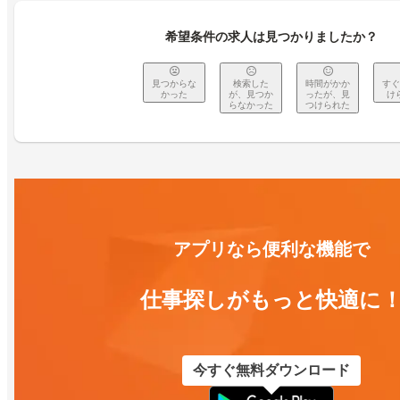
希望条件の求人は見つかりましたか？
見つからな
検索した
時間がかか
すぐ
かった
が、見つか
ったが、見
け
らなかった
つけられた
アプリなら便利な機能で
仕事探しがもっと快適に
今すぐ無料ダウンロード