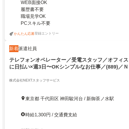
WEB面接OK
履歴書不要
職場見学OK
PCスキル不要
登録エントリー
かんたん応募
新着
派遣社員
テレフォンオペレーター／受電スタッフ／オフィス
に日払い×週3日〜OKシンプルなお仕事／(889)／ＮＫ
千代田区神田駿河台三丁目／21006595
株式会社NEXTスタッフサービス
東京都 千代田区 神田駿河台 / 新御茶ノ水駅
時給1,300円 / 交通費支給