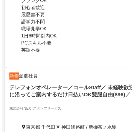
ブランクOK
初心者歓迎
履歴書不要
語学力不問
職場見学OK
1日6時間以内OK
PCスキル不要
英語不要
新着
派遣社員
テレフォンオペレーター／コールStaff／ 未経験
に沿ってご案内するだけ日払いOK髪服自由(896)／Ｎ
／千代田区神田淡路町一丁目／21006602
株式会社NEXTスタッフサービス
東京都 千代田区 神田淡路町 / 新御茶ノ水駅