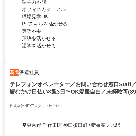
語学力不問
オフィスカジュアル
職場見学OK
PCスキルを活かせる
英語不要
英語を活かせる
語学を活かせる
新着
派遣社員
テレフォンオペレーター／お問い合わせ窓口Staff
読むだけ日払い×週3日〜OK髪服自由／未経験可(89
ca00000／千代田区神田須田町一丁目／21006603
株式会社NEXTスタッフサービス
東京都 千代田区 神田須田町 / 新御茶ノ水駅