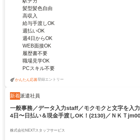
駅チカ
髪型髪色自由
高収入
給与手渡しOK
週払いOK
週4日からOK
WEB面接OK
履歴書不要
職場見学OK
PCスキル不要
登録エントリー
かんたん応募
新着
派遣社員
一般事務／データ入力staff／モクモクと文字を入
4日〜日払い＆現金手渡しOK！(2130)／ＮＫＴjm0
神田多町二丁目／21008611
株式会社NEXTスタッフサービス