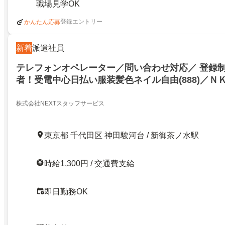
職場見学OK
登録エントリー
かんたん応募
新着
派遣社員
テレフォンオペレーター／問い合わせ対応／ 登録
者！受電中心日払い服装髪色ネイル自由(888)／ＮＫＴ
代田区神田駿河台一丁目／21006594
株式会社NEXTスタッフサービス
東京都 千代田区 神田駿河台 / 新御茶ノ水駅
時給1,300円 / 交通費支給
即日勤務OK