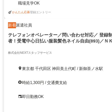
職場見学OK
登録エントリー
かんたん応募
新着
派遣社員
テレフォンオペレーター／問い合わせ対応／ 登録
者！受電中心日払い服装髪色ネイル自由(893)／ＮＫＴ
代田区神田美土代町／21006599
株式会社NEXTスタッフサービス
東京都 千代田区 神田美土代町 / 新御茶ノ水駅
時給1,300円 / 交通費支給
即日勤務OK