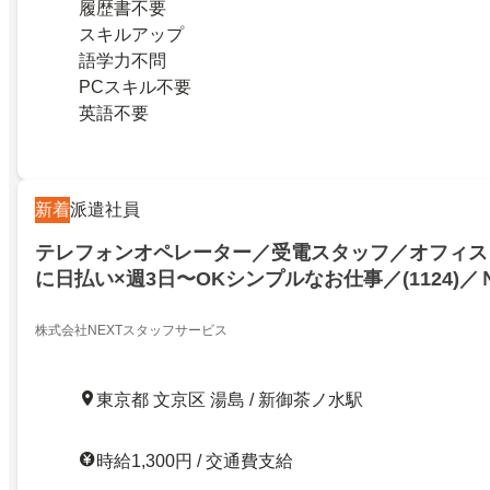
履歴書不要
スキルアップ
語学力不問
PCスキル不要
英語不要
新着
派遣社員
テレフォンオペレーター／受電スタッフ／オフィス
に日払い×週3日〜OKシンプルなお仕事／(1124)／ＮＫ
／文京区湯島一丁目／21006830
株式会社NEXTスタッフサービス
東京都 文京区 湯島 / 新御茶ノ水駅
時給1,300円 / 交通費支給