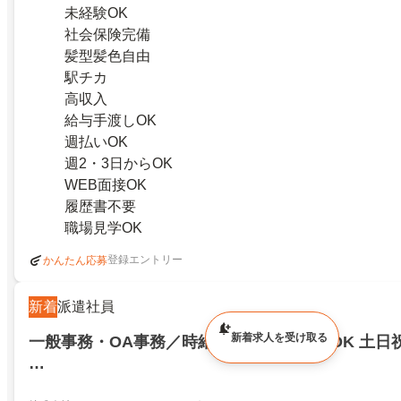
未経験OK
社会保険完備
髪型髪色自由
駅チカ
高収入
給与手渡しOK
週払いOK
週2・3日からOK
WEB面接OK
履歴書不要
職場見学OK
登録エントリー
かんたん応募
新着
派遣社員
新着求人を受け取る
一般事務・OA事務／時給1720円！未経験OK 土
…