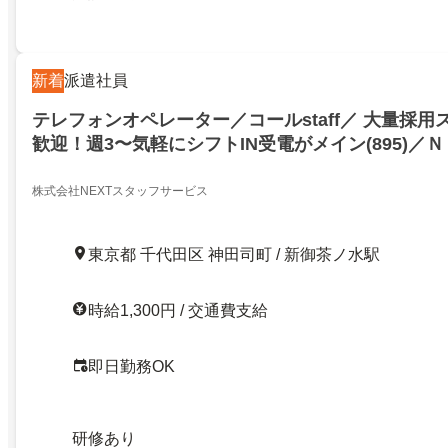
新着
派遣社員
テレフォンオペレーター／コールstaff／ 大量採
歓迎！週3〜気軽にシフトIN受電がメイン(895)／ＮＫ
千代田区神田司町二丁目／21006601
株式会社NEXTスタッフサービス
東京都 千代田区 神田司町 / 新御茶ノ水駅
時給1,300円 / 交通費支給
即日勤務OK
研修あり