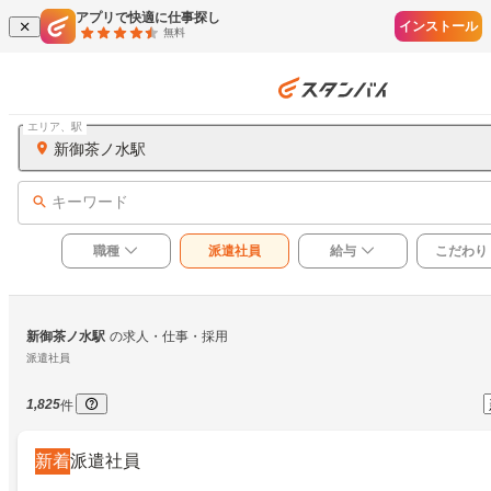
アプリで快適に仕事探し
インストール
無料
エリア、駅
新御茶ノ水駅
キーワード
職種
派遣社員
給与
こだわり
新御茶ノ水駅
の求人・仕事・採用
派遣社員
1,825
件
新着
派遣社員