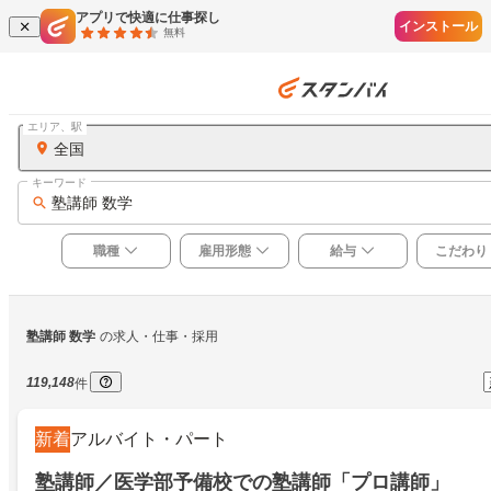
アプリで快適に仕事探し
インストール
無料
エリア、駅
全国
キーワード
塾講師 数学
職種
雇用形態
給与
こだわり
塾講師 数学
の求人・仕事・採用
119,148
件
新着
アルバイト・パート
塾講師／医学部予備校での塾講師「プロ講師」