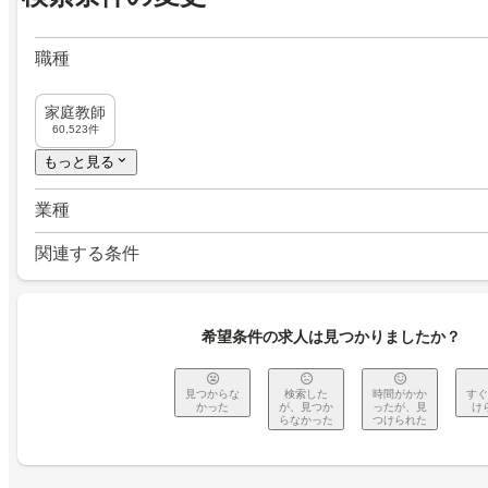
職種
家庭教師
60,523件
もっと見る
業種
関連する条件
希望条件の求人は見つかりましたか？
見つからな
検索した
時間がかか
すぐ
かった
が、見つか
ったが、見
け
らなかった
つけられた