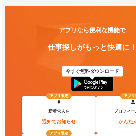
アプリなら便利な機能で
仕事探しがもっと快適に
今すぐ無料ダウンロード
アプリ限定
アプリ
新着求人を
プロフィー
通知でお知らせ
かんた
アプリ限定