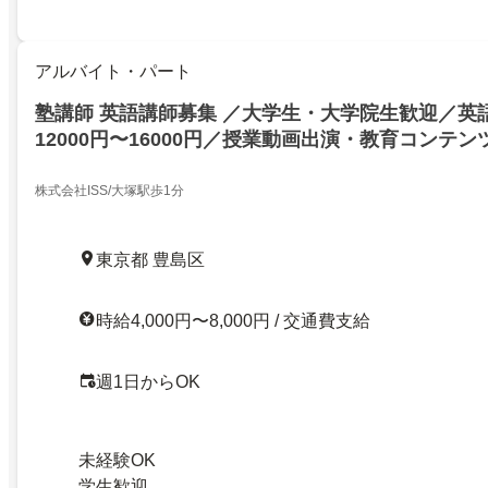
アルバイト・パート
塾講師 英語講師募集 ／大学生・大学院生歓迎／英
12000円〜16000円／授業動画出演・教育コンテ
OK／英語教育コンテンツの企画・開発・制作／東
生歓迎
株式会社ISS/大塚駅歩1分
東京都 豊島区
時給4,000円〜8,000円 / 交通費支給
週1日からOK
未経験OK
学生歓迎