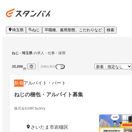
埼玉県
ねじ
職種、雇用形態、こだわりなど
検索
ねじ
 - 埼玉県
の求人・仕事・採用
35,996
詳細を表示
件
新着
アルバイト・パート
ねじの梱包・アルバイト募集
株式会社MR.factory
さいたま市岩槻区