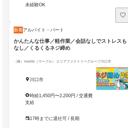
未経験OK
新着
アルバイト・パート
かんたんな仕事／軽作業／会話なしでストレスも
なし／くるくるネジ締め
（株）marble（マーブル） エリアファクトリーグループ川口市
川口市
時給1,450円〜2,200円 / 交通費
支給
17時までに退社可 / 長期