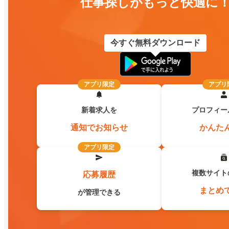
仕事探しがもっと快適に
今すぐ無料ダウンロード
アプリ限定
アプリ
新着求人を
プロフィー
通知でお知らせ
かんた
アプリ限定
複数サイト
応募履歴
まとめ
が管理できる