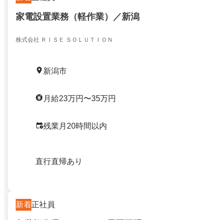
家電設置業務（軽作業）／新潟
株式会社 ＲＩＳＥ ＳＯＬＵＴＩＯＮ
新潟市
月給23万円〜35万円
残業月20時間以内
直行直帰あり
新着
正社員