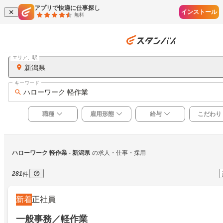
アプリで快適に仕事探し
インストール
無料
エリア、駅
新潟県
キーワード
ハローワーク 軽作業
職種
雇用形態
給与
こだわり
ハローワーク 軽作業
 - 新潟県
の求人・仕事・採用
281
件
新着
正社員
一般事務／軽作業