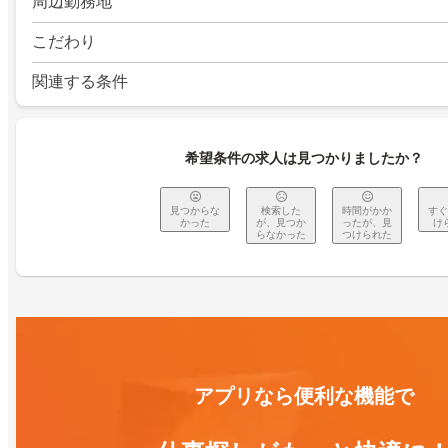
周辺勤務地
こだわり
関連する条件
希望条件の求人は見つかりましたか？
見つからな
検索した
時間がかか
すぐ
かった
が、見つか
ったが、見
け
らなかった
つけられた
アプリなら便利な機能で