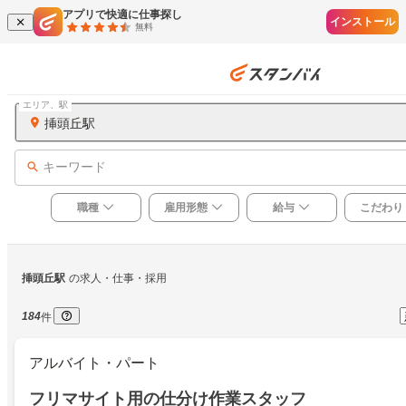
アプリで快適に仕事探し
インストール
無料
エリア、駅
挿頭丘駅
キーワード
職種
雇用形態
給与
こだわり
挿頭丘駅
の求人・仕事・採用
184
件
アルバイト・パート
フリマサイト用の仕分け作業スタッフ