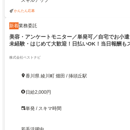
スキルアップ
かんたん応募
新着
業務委託
美容・アンケートモニター／単発可／自宅でお小遣
未経験・はじめて大歓迎！日払いOK！当日報酬もス
ーク(JO6308)／綾歌郡綾川町畑田／23680898
株式会社ベストナビ
香川県 綾川町 畑田 / 挿頭丘駅
日給2,000円
単発 / スキマ時間
若手活躍中