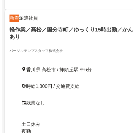
新着
派遣社員
軽作業／高松／国分寺町／ゆっくり15時出勤／か
あり
パーソルテンプスタッフ株式会社
香川県 高松市 / 挿頭丘駅 車6分
時給1,300円 / 交通費支給
残業なし
土日休み
夜勤