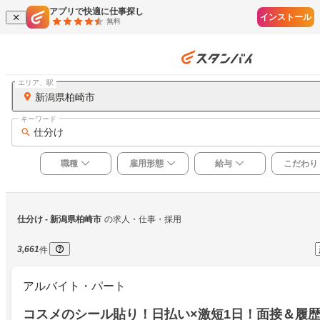
アプリで快適に仕事探し
インストール
無料
エリア、駅
新潟県柏崎市
キーワード
仕分け
職種
雇用形態
給与
こだわり
仕分け
 - 新潟県柏崎市
の求人・仕事・採用
3,661
件
アルバイト・パート
コスメのシール貼り！日払い×激短1日！面接＆履