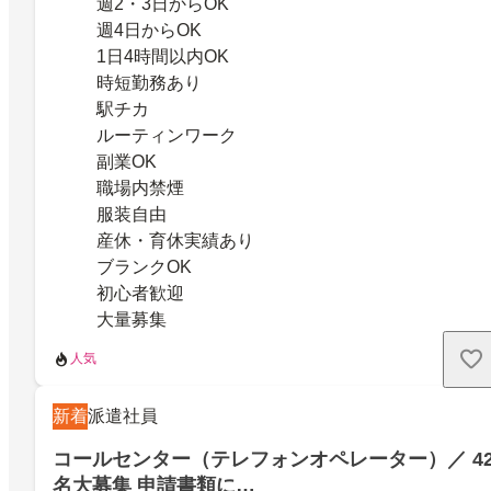
週2・3日からOK
週4日からOK
1日4時間以内OK
時短勤務あり
駅チカ
ルーティンワーク
副業OK
職場内禁煙
服装自由
産休・育休実績あり
ブランクOK
初心者歓迎
大量募集
人気
新着
派遣社員
コールセンター（テレフォンオペレーター）／ 4
名大募集 申請書類に…