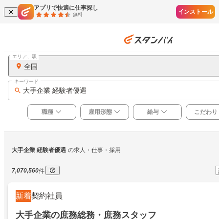
アプリで快適に仕事探し
インストール
無料
エリア、駅
全国
キーワード
大手企業 経験者優遇
職種
雇用形態
給与
こだわり
大手企業 経験者優遇
の求人・仕事・採用
7,070,560
件
新着
契約社員
大手企業の庶務総務・庶務スタッフ