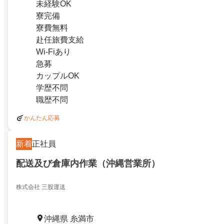
未経験OK
寮完備
寮費無料
赴任旅費支給
Wi-Fiあり
急募
カップルOK
学歴不問
職歴不問
かんたん応募
新着
正社員
配送及び倉庫内作業（沖縄営業所）
株式会社 三股運送
沖縄県 糸満市