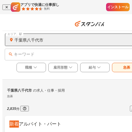
アプリで快適に仕事探し
インストール
無料
エリア、駅
千葉県八千代市
キーワード
職種
雇用形態
給与
急募
千葉県八千代市
の求人・仕事・採用
急募
2,835
件
新着
アルバイト・パート