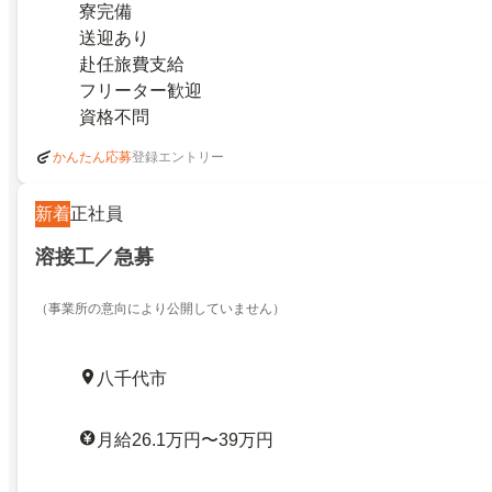
寮完備
送迎あり
赴任旅費支給
フリーター歓迎
資格不問
登録エントリー
かんたん応募
新着
正社員
溶接工／急募
（事業所の意向により公開していません）
八千代市
月給26.1万円〜39万円