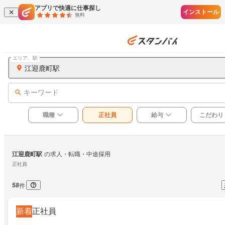
アプリで快適に仕事探し
インストール
無料
エリア、駅
江迎鹿町駅
キーワード
職種
正社員
給与
こだわり
江迎鹿町駅
の求人・転職・中途採用
正社員
58
件
新着
正社員