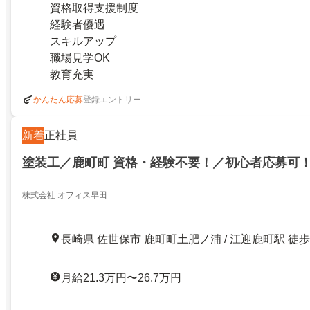
資格取得支援制度
経験者優遇
スキルアップ
職場見学OK
教育充実
登録エントリー
かんたん応募
新着
正社員
塗装工／鹿町町 資格・経験不要！／初心者応募可
株式会社 オフィス早田
長崎県 佐世保市 鹿町町土肥ノ浦 / 江迎鹿町駅 徒歩
月給21.3万円〜26.7万円