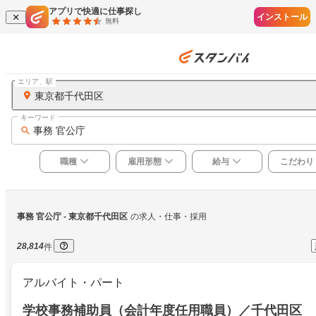
アプリで快適に仕事探し
インストール
無料
エリア、駅
東京都千代田区
キーワード
事務 官公庁
職種
雇用形態
給与
こだわり
事務 官公庁
 - 東京都千代田区
の求人・仕事・採用
28,814
件
アルバイト・パート
学校事務補助員（会計年度任用職員）／千代田区