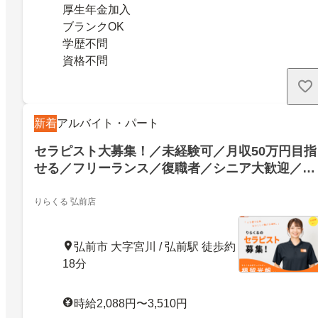
厚生年金加入
ブランクOK
学歴不問
資格不問
新着
アルバイト・パート
セラピスト大募集！／未経験可／月収50万円目指
せる／フリーランス／復職者／シニア大歓迎／短
時間枠／青森県弘前市
りらくる 弘前店
弘前市 大字宮川 / 弘前駅 徒歩約
18分
時給2,088円〜3,510円