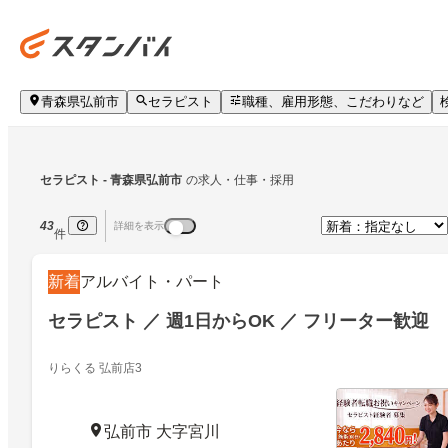
青森県弘前市
セラピスト
職種、雇用形態、こだわりなど
セラピスト
 - 青森県弘前市
の求人・仕事・採用
43
詳細を表示
件
新着
アルバイト・パート
セラピスト ／ 週1日からOK ／ フリーター歓迎
りらくる 弘前店3
弘前市 大字宮川