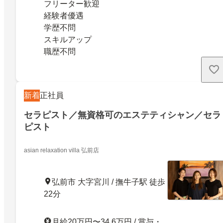
フリーター歓迎
経験者優遇
学歴不問
スキルアップ
職歴不問
新着
正社員
セラピスト／無資格可のエステティシャン／セラ
ピスト
asian relaxation villa 弘前店
弘前市 大字宮川 / 撫牛子駅 徒歩
22分
月給20万円〜34.6万円 / 賞与・