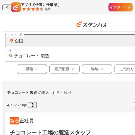
アプリで快適に仕事探し
インストール
無料
エリア、駅
全国
キーワード
チョコレート 製造
職種
雇用形態
給与
こだわり
チョコレート 製造
の求人・仕事・採用
4,732,754
件
新着
正社員
チョコレート工場の製造スタッフ