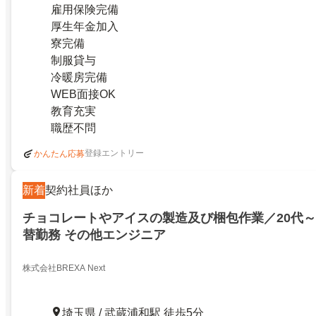
雇用保険完備
厚生年金加入
寮完備
制服貸与
冷暖房完備
WEB面接OK
教育充実
職歴不問
登録エントリー
かんたん応募
新着
契約社員ほか
チョコレートやアイスの製造及び梱包作業／20代～
替勤務 その他エンジニア
株式会社BREXA Next
埼玉県 / 武蔵浦和駅 徒歩5分