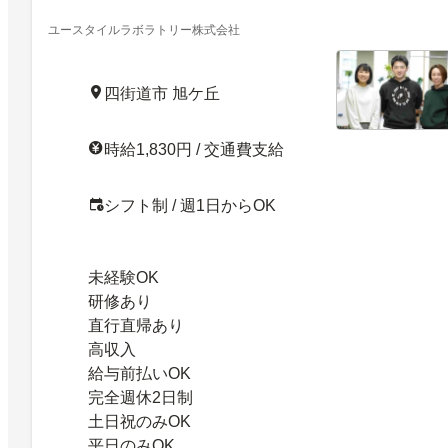
専従」 ／Jb
ユースタイルラボラトリー株式会社
四街道市 旭ケ丘
時給1,830円 / 交通費支給
シフト制 / 週1日からOK
未経験OK
研修あり
直行直帰あり
高収入
給与前払いOK
完全週休2日制
土日祝のみOK
平日のみOK