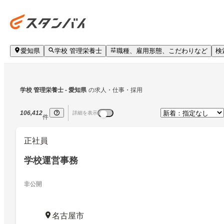
愛知県
学校 管理栄養士
職種、雇用形態、こだわりなど
検
学校 管理栄養士
 - 愛知県
の求人・仕事・採用
106,412
詳細を表示
件
正社員
学校運営事務
非公開
名古屋市