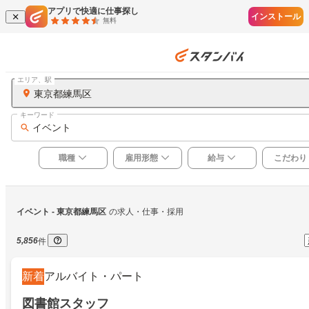
アプリで快適に仕事探し
インストール
無料
エリア、駅
東京都練馬区
キーワード
イベント
職種
雇用形態
給与
こだわり
イベント
 - 東京都練馬区
の求人・仕事・採用
5,856
件
新着
アルバイト・パート
図書館スタッフ