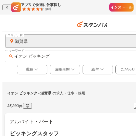
アプリで快適に仕事探し
インストール
無料
エリア、駅
滋賀県
キーワード
イオン ピッキング
職種
雇用形態
給与
こだわり
イオン ピッキング
 - 滋賀県
の求人・仕事・採用
35,893
件
アルバイト・パート
ピッキングスタッフ