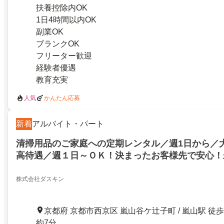
扶養控除内OK
1日4時間以内OK
副業OK
ブランクOK
フリーター歓迎
経験者優遇
教育充実
人気
かんたん応募
新着
アルバイト・パート
清掃用品のご家庭への定期レンタル／週1日から／
高待遇／週１日～ＯＫ！決まったお客様先で安心！
株式会社ダスキン
京都府 京都市西京区 嵐山谷ケ辻子町 / 嵐山駅 徒歩
約7分