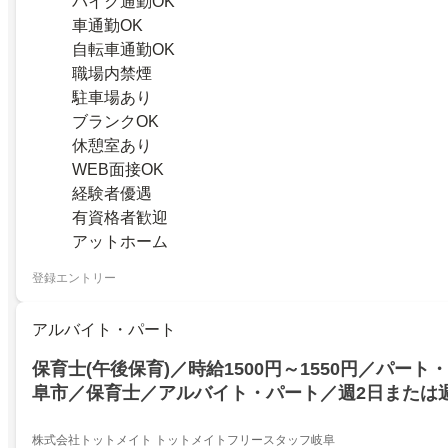
バイク通勤OK
車通勤OK
自転車通勤OK
職場内禁煙
駐車場あり
ブランクOK
休憩室あり
WEB面接OK
経験者優遇
有資格者歓迎
アットホーム
登録エントリー
アルバイト・パート
保育士(午後保育)／時給1500円～1550円／パー
阜市／保育士／アルバイト・パート／週2日または
験者歓迎／ブランクありも歓迎／交通費支給／土日
制度あり／負担を減らすための工夫がたくさん
株式会社トットメイト トットメイトフリースタッフ岐阜