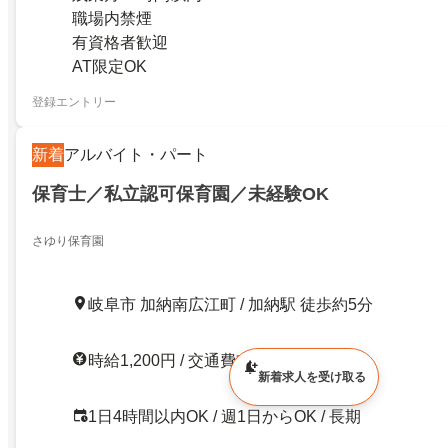
職場内禁煙
有資格者歓迎
AT限定OK
登録エントリー
新着
アルバイト・パート
保育士／私立認可保育園／未経験OK
さゆり保育園
岐阜市 加納南広江町 / 加納駅 徒歩約5分
時給1,200円 / 交通費支給
新着求人を受け取る
1日4時間以内OK / 週1日からOK / 長期