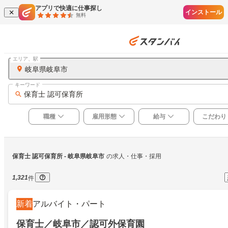
アプリで快適に仕事探し
インストール
無料
エリア、駅
岐阜県岐阜市
キーワード
保育士 認可保育所
職種
雇用形態
給与
こだわり
保育士 認可保育所
 - 岐阜県岐阜市
の求人・仕事・採用
1,321
件
新着
アルバイト・パート
保育士／岐阜市／認可外保育園