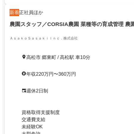
新着
正社員ほか
農園スタッフ／CORSIA農園 菜種等の育成管理 
ＡｓａｋｏＳａｓａｋｉＩｎｃ．株式会社
高松市 郷東町 / 高松駅 車10分
年収220万円〜360万円
週休2日制
資格取得支援制度
交通費支給
未経験OK
大型免許