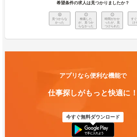
希望条件の求人は見つかりましたか？
見つからな
検索した
時間がかか
すぐ
かった
が、見つか
ったが、見
け
らなかった
つけられた
アプリなら便利な機能で
仕事探しがもっと快適に
今すぐ無料ダウンロード