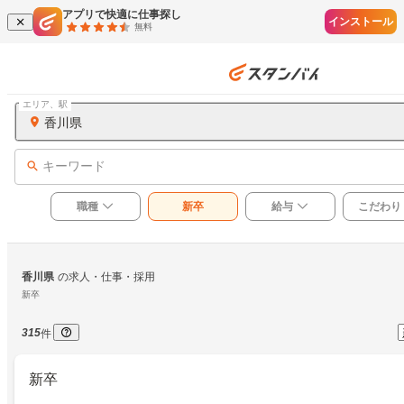
アプリで快適に仕事探し
インストール
無料
エリア、駅
香川県
キーワード
職種
新卒
給与
こだわり
香川県
の求人・仕事・採用
新卒
315
件
新卒