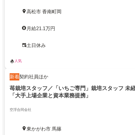
高松市 香南町岡
月給21.1万円
土日休み
人気
新着
契約社員ほか
苺栽培スタッフ／「いちご専門」栽培スタッフ 未
「大手上場企業と資本業務提携」
空浮合同会社
東かがわ市 馬篠