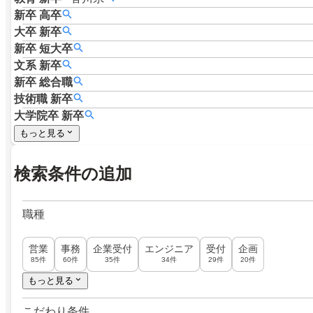
新卒
高卒
大卒
新卒
新卒
短大卒
文系
新卒
新卒
総合職
技術職
新卒
大学院卒
新卒
もっと見る
検索条件の追加
職種
営業
事務
企業受付
エンジニア
受付
企画
85件
60件
35件
34件
29件
20件
もっと見る
こだわり条件