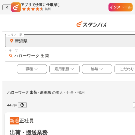
アプリで快適に仕事探し
インストール
無料
エリア、駅
新潟県
キーワード
ハローワーク 出荷
職種
雇用形態
給与
こだわり
ハローワーク 出荷
 - 新潟県
の求人・仕事・採用
443
件
新着
正社員
出荷・搬送業務