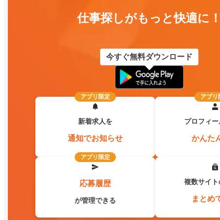
仕事探しがもっと快適に
今すぐ無料ダウンロード
アプリ限定
アプリ
新着求人を
プロフィー
通知でお知らせ
かんた
アプリ限定
複数サイト
応募履歴
まとめ
が管理できる