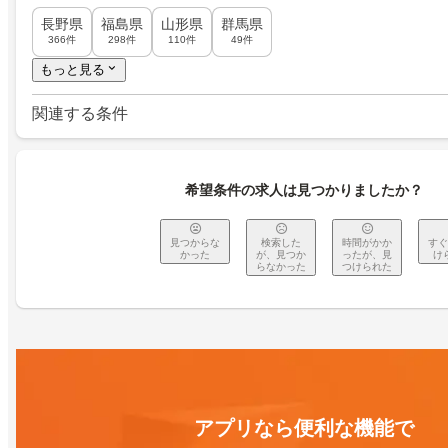
長野県
福島県
山形県
群馬県
366件
298件
110件
49件
もっと見る
関連する条件
希望条件の求人は見つかりましたか？
見つからな
検索した
時間がかか
すぐ
かった
が、見つか
ったが、見
け
らなかった
つけられた
アプリなら便利な機能で