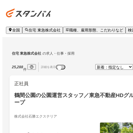
全国
住宅 東急株式会社
職種、雇用形態、こだわりなど
検
住宅 東急株式会社
の求人・仕事・採用
25,288
詳細を表示
件
正社員
鶴間公園の公園運営スタッフ／東急不動産HDグ
ープ
株式会社石勝エクステリア