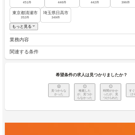
451件
446件
442件
396件
東京都清瀬市
埼玉県日高市
352件
349件
もっと見る
業務内容
関連する条件
希望条件の求人は見つかりましたか？
見つからな
検索した
時間がかか
すぐ
かった
が、見つか
ったが、見
け
らなかった
つけられた