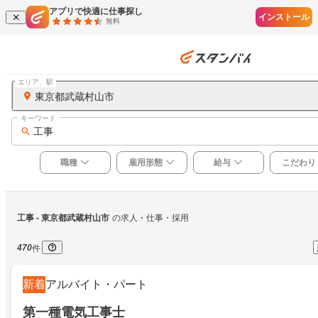
アプリで快適に仕事探し
インストール
無料
エリア、駅
東京都武蔵村山市
キーワード
工事
職種
雇用形態
給与
こだわり
工事
 - 東京都武蔵村山市
の求人・仕事・採用
470
件
新着
アルバイト・パート
第一種電気工事士