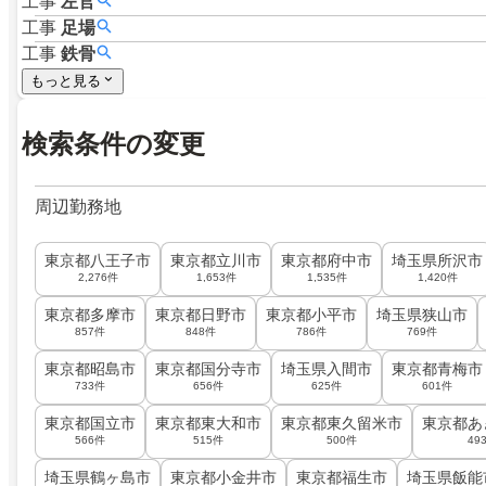
工事
左官
工事
足場
工事
鉄骨
もっと見る
検索条件の変更
周辺勤務地
東京都八王子市
東京都立川市
東京都府中市
埼玉県所沢市
2,276件
1,653件
1,535件
1,420件
東京都多摩市
東京都日野市
東京都小平市
埼玉県狭山市
857件
848件
786件
769件
東京都昭島市
東京都国分寺市
埼玉県入間市
東京都青梅市
733件
656件
625件
601件
東京都国立市
東京都東大和市
東京都東久留米市
東京都あ
566件
515件
500件
49
埼玉県鶴ヶ島市
東京都小金井市
東京都福生市
埼玉県飯能