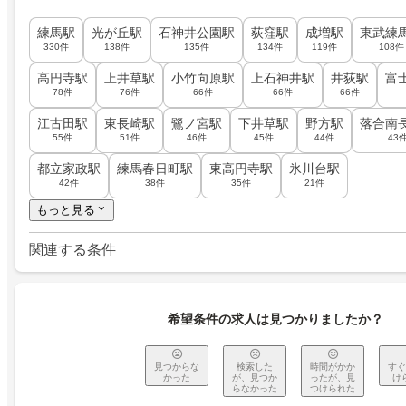
練馬駅
光が丘駅
石神井公園駅
荻窪駅
成増駅
東武練
330件
138件
135件
134件
119件
108件
高円寺駅
上井草駅
小竹向原駅
上石神井駅
井荻駅
富
78件
76件
66件
66件
66件
江古田駅
東長崎駅
鷺ノ宮駅
下井草駅
野方駅
落合南
55件
51件
46件
45件
44件
43
都立家政駅
練馬春日町駅
東高円寺駅
氷川台駅
42件
38件
35件
21件
もっと見る
関連する条件
希望条件の求人は見つかりましたか？
見つからな
検索した
時間がかか
すぐ
かった
が、見つか
ったが、見
け
らなかった
つけられた