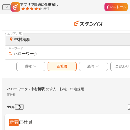
アプリで快適に仕事探し
インストール
無料
エリア、駅
中村橋駅
キーワード
ハローワーク
職種
正社員
給与
こだわり
ハローワーク
 - 中村橋駅
の求人・転職・中途採用
正社員
99
件
新着
正社員