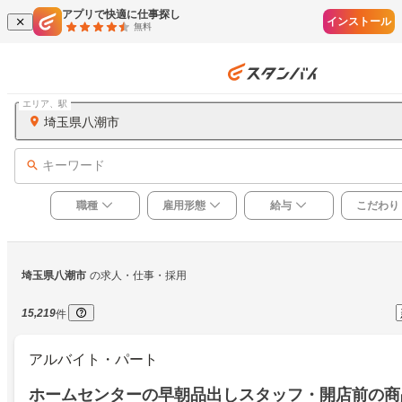
アプリで快適に仕事探し
インストール
無料
エリア、駅
埼玉県八潮市
キーワード
職種
雇用形態
給与
こだわり
埼玉県八潮市
の求人・仕事・採用
15,219
件
アルバイト・パート
ホームセンターの早朝品出しスタッフ・開店前の商