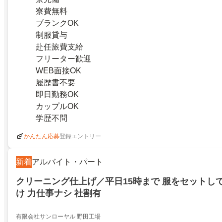
寮費無料
ブランクOK
制服貸与
赴任旅費支給
フリーター歓迎
WEB面接OK
履歴書不要
即日勤務OK
カップルOK
学歴不問
登録エントリー
かんたん応募
新着
アルバイト・パート
クリーニング仕上げ／平日15時まで 服をセットし
け 力仕事ナシ 社割有
有限会社サンローヤル 野田工場