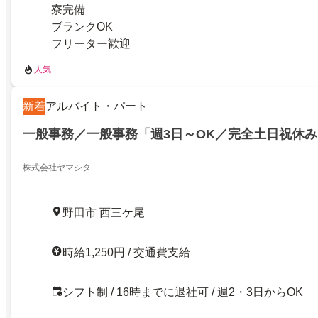
寮完備
ブランクOK
フリーター歓迎
人気
新着
アルバイト・パート
一般事務／一般事務「週3日～OK／完全土日祝休み
株式会社ヤマシタ
野田市 西三ケ尾
時給1,250円 / 交通費支給
シフト制 / 16時までに退社可 / 週2・3日からOK