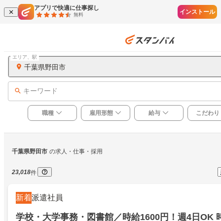
アプリで快適に仕事探し
インストール
無料
エリア、駅
千葉県野田市
キーワード
職種
雇用形態
給与
こだわり
千葉県野田市
の求人・仕事・採用
23,018
件
新着
派遣社員
学校・大学事務・図書館／時給1600円！週4日OK 