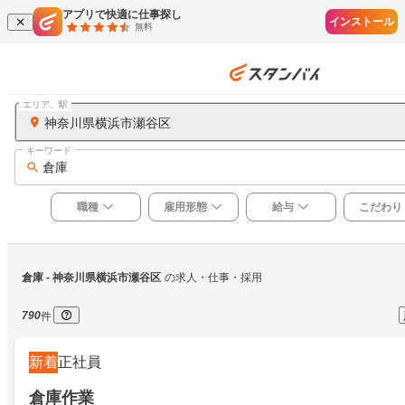
アプリで快適に仕事探し
インストール
無料
エリア、駅
神奈川県横浜市瀬谷区
キーワード
倉庫
職種
雇用形態
給与
こだわり
倉庫
 - 神奈川県横浜市瀬谷区
の求人・仕事・採用
790
件
新着
正社員
倉庫作業