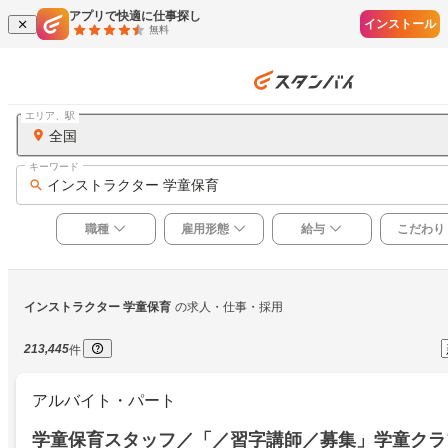
アプリで快適に仕事探し
インストール
無料
エリア、駅
全国
キーワード
インストラクター 学童保育
職種
雇用形態
給与
こだわり
インストラクター 学童保育
の求人・仕事・採用
213,445
件
アルバイト・パート
学童保育スタッフ／「／習字講師／募集」学童クラ