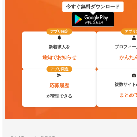
今すぐ無料ダウンロード
アプリ限定
アプリ
新着求人を
プロフィー
通知でお知らせ
かんた
アプリ限定
複数サイト
応募履歴
まとめ
が管理できる