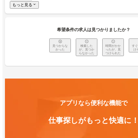
もっと見る
希望条件の求人は見つかりましたか？
見つからな
検索した
時間がかか
すぐ
かった
が、見つか
ったが、見
け
らなかった
つけられた
アプリなら便利な機能で
仕事探しがもっと快適に