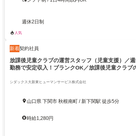
週休2日制
人気
新着
契約社員
放課後児童クラブの運営スタッフ（児童支援）／週
勤務で安定収入！ブランクOK／放課後児童クラブ
（児童支援）／幅広い層が活躍中！大規模グループ
働けます
シダックス大新東ヒューマンサービス株式会社
山口県 下関市 秋根南町 / 新下関駅 徒歩5分
時給1,280円