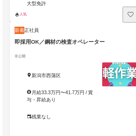
大型免許
人気
新着
正社員
即採用OK／鋼材の検査オペレーター
非公開
新潟市西蒲区
月給33.3万円〜41.7万円 / 賞
与・昇給あり
残業なし