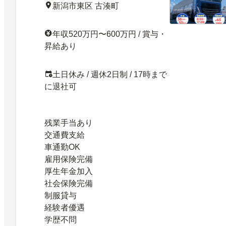
新潟市東区 古湊町
年収520万円〜600万円 / 賞与・
昇給あり
土日休み / 週休2日制 / 17時まで
に退社可
残業手当あり
交通費支給
車通勤OK
雇用保険完備
厚生年金加入
社会保険完備
制服貸与
経験者優遇
学歴不問