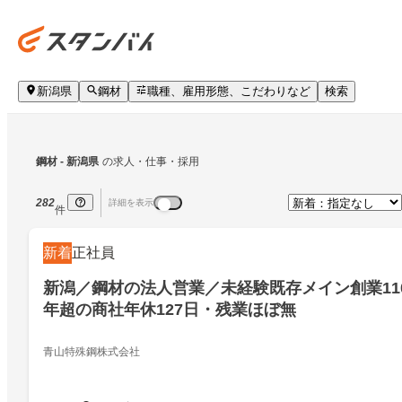
新潟県
鋼材
職種、雇用形態、こだわりなど
検索
鋼材
 - 新潟県
の求人・仕事・採用
282
詳細を表示
件
新着
正社員
新潟／鋼材の法人営業／未経験既存メイン創業11
年超の商社年休127日・残業ほぼ無
青山特殊鋼株式会社