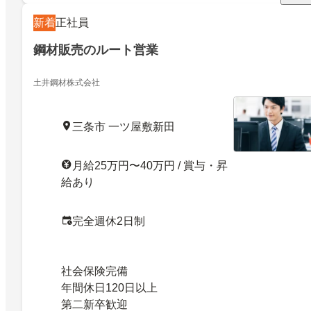
新着
正社員
鋼材販売のルート営業
土井鋼材株式会社
三条市 一ツ屋敷新田
月給25万円〜40万円 / 賞与・昇
給あり
完全週休2日制
社会保険完備
年間休日120日以上
第二新卒歓迎