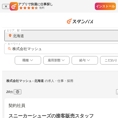
アプリで快適に仕事探し
インストール
無料
エリア、駅
北海道
キーワード
株式会社マッシュ
職種
雇用形態
給与
こだわり
株式会社マッシュ
 - 北海道
の求人・仕事・採用
20
件
契約社員
スニーカーシューズの接客販売スタッフ