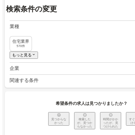
検索条件の変更
業種
住宅業界
570件
もっと見る
企業
関連する条件
希望条件の求人は見つかりましたか？
見つからな
検索した
時間がかか
すぐ
かった
が、見つか
ったが、見
け
らなかった
つけられた