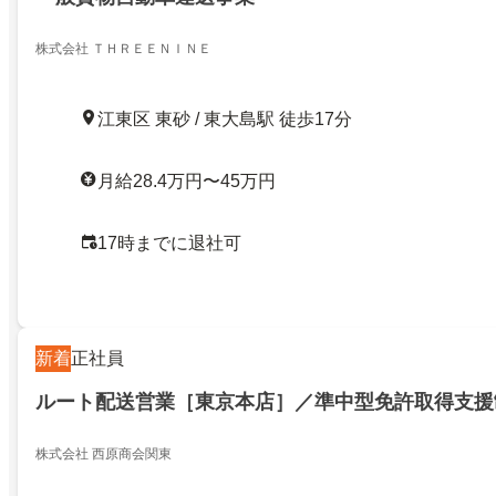
株式会社 ＴＨＲＥＥＮＩＮＥ
江東区 東砂 / 東大島駅 徒歩17分
月給28.4万円〜45万円
17時までに退社可
新着
正社員
ルート配送営業［東京本店］／準中型免許取得支援
株式会社 西原商会関東