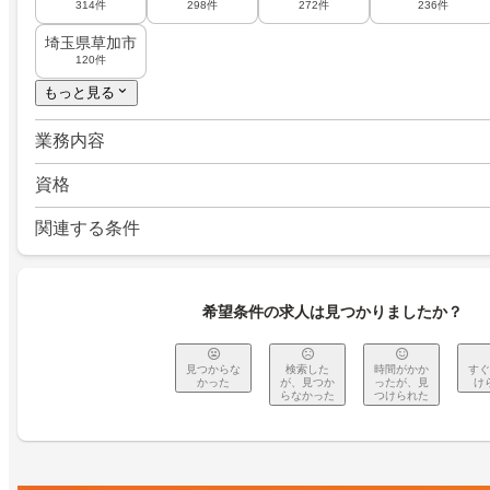
314件
298件
272件
236件
埼玉県草加市
120件
もっと見る
業務内容
資格
関連する条件
希望条件の求人は見つかりましたか？
見つからな
検索した
時間がかか
すぐ
かった
が、見つか
ったが、見
け
らなかった
つけられた