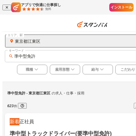
アプリで快適に仕事探し
インストール
無料
エリア、駅
東京都江東区
キーワード
準中型免許
職種
雇用形態
給与
こだわり
準中型免許
 - 東京都江東区
の求人・仕事・採用
623
件
新着
正社員
準中型トラックドライバー(要準中型免許)