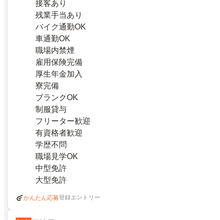
接客あり
残業手当あり
バイク通勤OK
車通勤OK
職場内禁煙
雇用保険完備
厚生年金加入
寮完備
ブランクOK
制服貸与
フリーター歓迎
有資格者歓迎
学歴不問
職場見学OK
中型免許
大型免許
登録エントリー
かんたん応募