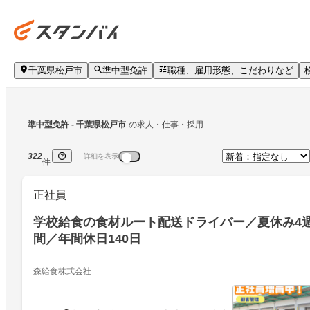
千葉県松戸市
準中型免許
職種、雇用形態、こだわりなど
準中型免許
 - 千葉県松戸市
の求人・仕事・採用
322
詳細を表示
件
正社員
学校給食の食材ルート配送ドライバー／夏休み4
間／年間休日140日
森給食株式会社