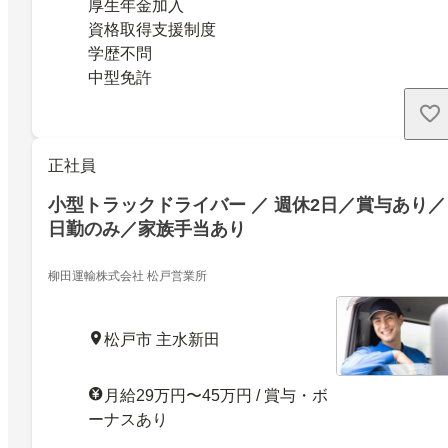
厚生年金加入
資格取得支援制度
学歴不問
中型免許
正社員
小型トラックドライバー ／ 週休2日／賞与あり／
日勤のみ／家族手当あり
柳田運輸株式会社 松戸営業所
松戸市 主水新田
月給29万円〜45万円 / 賞与・ボ
ーナスあり