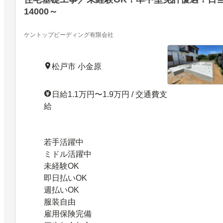
14000～
ケントップビーディング有限会社
松戸市 小金原
日給1.1万円〜1.9万円 / 交通費支
給
若手活躍中
ミドル活躍中
未経験OK
即日払いOK
週払いOK
服装自由
雇用保険完備