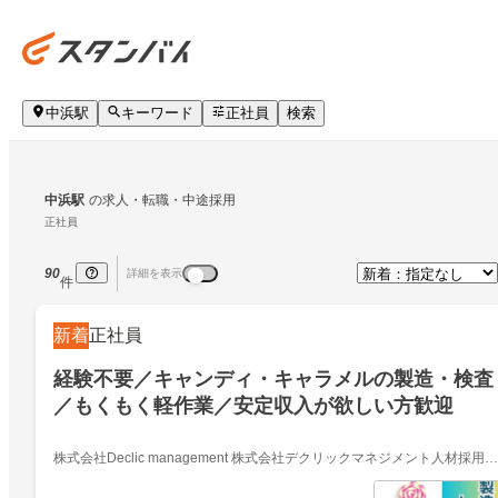
中浜駅
キーワード
正社員
検索
中浜駅
の求人・転職・中途採用
正社員
90
詳細を表示
件
新着
正社員
経験不要／キャンディ・キャラメルの製造・検査
／もくもく軽作業／安定収入が欲しい方歓迎
株式会社Declic management 株式会社デクリックマネジメント人材採用部
01