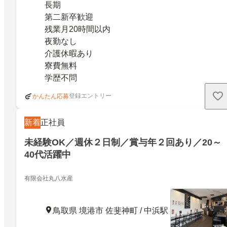
長期
第二新卒歓迎
残業月20時間以内
夜勤なし
介護休暇あり
寮費無料
学歴不問
登録エントリー
かんたん応募
新着
正社員
未経験OK／週休２日制／賞与年２回あり／20～
40代活躍中
有限会社丸八水産
鳥取県 境港市 佐斐神町 / 中浜駅