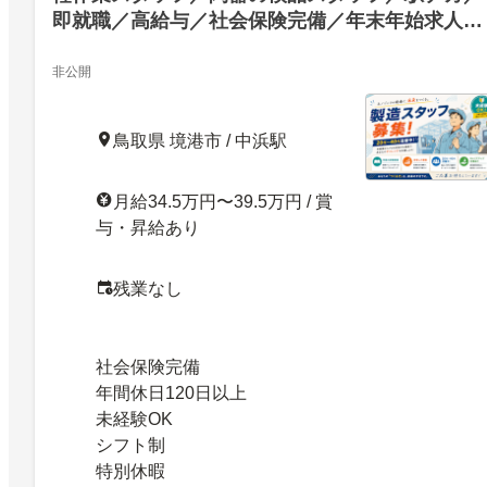
即就職／高給与／社会保険完備／年末年始求人／
寮費無料／年間休日120日以上／正社員／土日祝
み／残業なし／陶器の検品スタッフ／駅チカ／即
非公開
就職／高給与／社会保険完備／年末年始求人／寮
費無料／年間休日120日以上／正社員／土日祝休
鳥取県 境港市 / 中浜駅
／残業なし／27535295
月給34.5万円〜39.5万円 / 賞
与・昇給あり
残業なし
社会保険完備
年間休日120日以上
未経験OK
シフト制
特別休暇