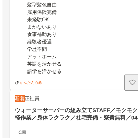
髪型髪色自由
雇用保険完備
未経験OK
まかないあり
食事補助あり
経験者優遇
学歴不問
アットホーム
英語を活かせる
語学を活かせる
かんたん応募
新着
正社員
ウォーターサーバーの組み立てSTAFF／モクモク
軽作業／身体ラクラク／社宅完備・寮費無料／04
非公開