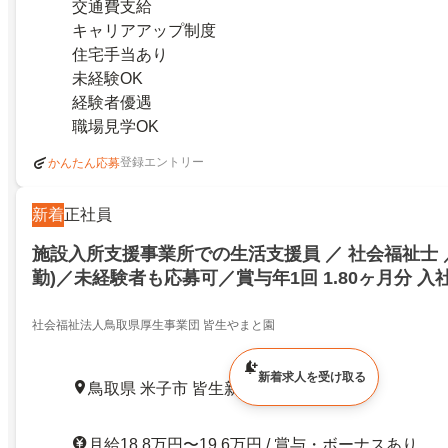
交通費支給
キャリアアップ制度
住宅手当あり
未経験OK
経験者優遇
職場見学OK
登録エントリー
かんたん応募
新着
正社員
施設入所支援事業所での生活支援員 ／ 社会福祉士 ／
勤)／未経験者も応募可／賞与年1回 1.80ヶ月分 入
給！／年休120日以上／未経験者も応募可／賞与年1回
入社2年目より支給！／年休120日以上／23829074
社会福祉法人鳥取県厚生事業団 皆生やまと園
新着求人を受け取る
鳥取県 米子市 皆生新田 / 博労町駅
月給18.8万円〜19.6万円 / 賞与・ボーナスあり