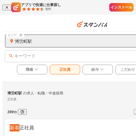
アプリで快適に仕事探し
インストール
無料
エリア、駅
博労町駅
キーワード
職種
正社員
給与
こだわり
博労町駅
の求人・転職・中途採用
正社員
399
件
新着
正社員