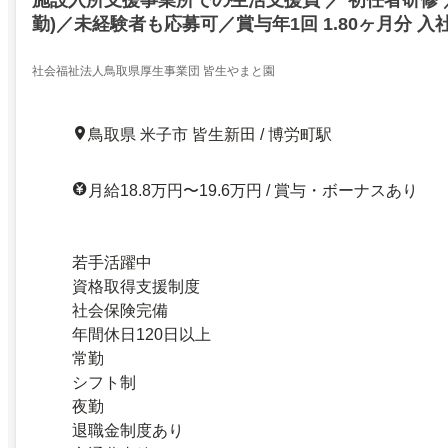
勤)／未経験者も応募可／賞与年1回 1.80ヶ月分 入
給！／年休120日以上／未経験者も応募可／賞与年1回
入社2年目より支給！／年休120日以上／23829073
社会福祉法人鳥取県厚生事業団 皆生やまと園
鳥取県 米子市 皆生新田 / 博労町駅
月給18.8万円〜19.6万円 / 賞与・ボーナスあり
若手活躍中
資格取得支援制度
社会保険完備
年間休日120日以上
常勤
シフト制
夜勤
退職金制度あり