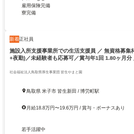
雇用保険完備
寮完備
新着
正社員
施設入所支援事業所での生活支援員 ／ 無資格募集枠
+夜勤)／未経験者も応募可／賞与年1回 1.80ヶ月分
支給！／年休120日以上／未経験者も応募可／賞与年1
分 入社2年目より支給！／年休120日以上／238290
社会福祉法人鳥取県厚生事業団 皆生やまと園
鳥取県 米子市 皆生新田 / 博労町駅
月給18.8万円〜19.6万円 / 賞与・ボーナスあり
若手活躍中