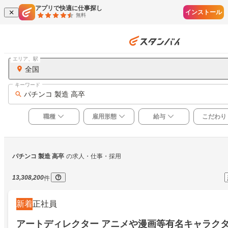
アプリで快適に仕事探し
インストール
無料
エリア、駅
全国
キーワード
パチンコ 製造 高卒
職種
雇用形態
給与
こだわり
パチンコ 製造 高卒
の求人・仕事・採用
13,308,200
件
新着
正社員
アートディレクター アニメや漫画等有名キャラク