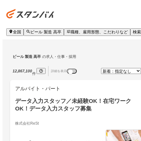
全国
ビール 製造 高卒
職種、雇用形態、こだわりなど
検索
ビール 製造 高卒
の求人・仕事・採用
12,867,100
詳細を表示
件
アルバイト・パート
データ入力スタッフ／未経験OK！在宅ワーク
OK！データ入力スタッフ募集
株式会社ReSt