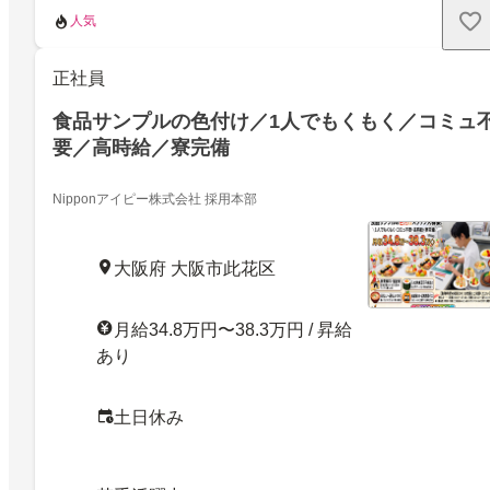
人気
正社員
食品サンプルの色付け／1人でもくもく／コミュ
要／高時給／寮完備
Nipponアイピー株式会社 採用本部
大阪府 大阪市此花区
月給34.8万円〜38.3万円 / 昇給
あり
土日休み