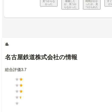
見つからな
検索した
時間がかか
すぐ
かった
が、見つか
ったが、見
け
らなかった
つけられた
名古屋鉄道株式会社の情報
総合評価
3.7