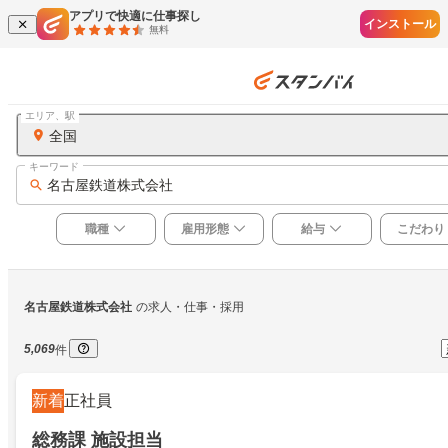
アプリで快適に仕事探し
インストール
無料
エリア、駅
全国
キーワード
名古屋鉄道株式会社
職種
雇用形態
給与
こだわり
名古屋鉄道株式会社
の求人・仕事・採用
5,069
件
新着
正社員
総務課 施設担当