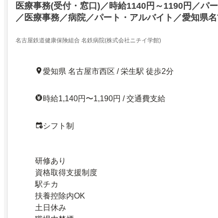
医療事務(受付・窓口)／時給1140円～1190円／
／医療事務／病院／パート・アルバイト／愛知県名
付・窓口／無資格ＯＫ／駅チカ／万全のサポート体
ト
名古屋鉄道健康保険組合 名鉄病院(株式会社ニチイ学館)
愛知県 名古屋市西区 / 栄生駅 徒歩2分
時給1,140円〜1,190円 / 交通費支給
シフト制
研修あり
資格取得支援制度
駅チカ
扶養控除内OK
土日休み